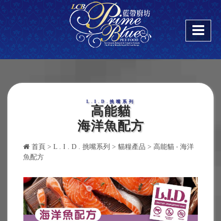
L.I.D.挑嘴系列
高能貓
海洋魚配方
首頁
>
L . I . D . 挑嘴系列
> 貓糧產品 > 高能貓 ‧ 海洋
魚配方