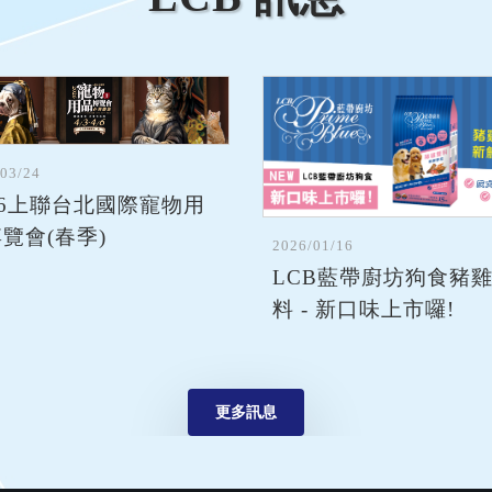
/03/24
26上聯台北國際寵物用
覽會(春季)
2026/01/16
LCB藍帶廚坊狗食豬
料 - 新口味上市囉!
更多訊息