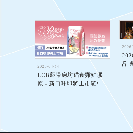
2026
20
品博
2026/04/14
LCB藍帶廚坊貓食雞鮭膠
原 - 新口味即將上市囉!