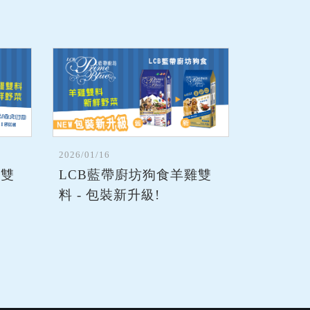
2026/01/16
雞雙
LCB藍帶廚坊狗食羊雞雙
料 - 包裝新升級!